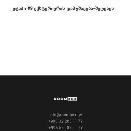
ᲔᲢᲐᲞᲘ #9 ᲔᲥᲡᲢᲔᲠᲘᲔᲠᲘᲡ ᲓᲐᲛᲣᲨᲐᲕᲔᲑᲐ-ᲨᲔᲦᲔᲑᲕᲐ
info@roombox.ge
+995 32 283 11 77
+995 551 83 11 77