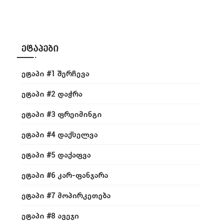
ᲔᲢᲐᲞᲔᲑᲘ
ᲔᲢᲐᲞᲘ #1 ᲨᲔᲠᲩᲔᲕᲐ
ᲔᲢᲐᲞᲘ #2 ᲓᲐᲭᲠᲐ
ᲔᲢᲐᲞᲘ #3 ᲤᲠᲔᲘᲛᲘᲜᲒᲘ
ᲔᲢᲐᲞᲘ #4 ᲓᲐᲥᲡᲔᲚᲕᲐ
ᲔᲢᲐᲞᲘ #5 ᲓᲐᲥᲐᲤᲕᲐ
ᲔᲢᲐᲞᲘ #6 ᲙᲐᲠ-ᲤᲐᲜᲯᲐᲠᲐ
ᲔᲢᲐᲞᲘ #7 ᲛᲝᲞᲘᲠᲙᲔᲗᲔᲑᲐ
ᲔᲢᲐᲞᲘ #8 ᲐᲕᲔᲯᲘ