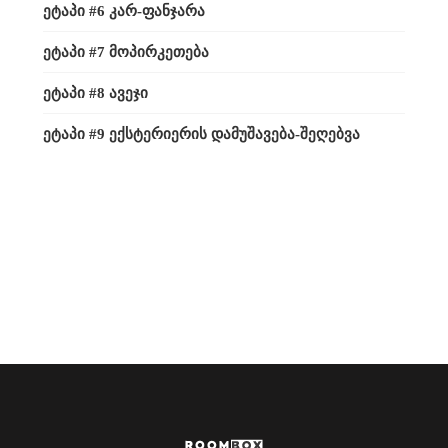
ᲔᲢᲐᲞᲘ #6 ᲙᲐᲠ-ᲤᲐᲜᲯᲐᲠᲐ
ᲔᲢᲐᲞᲘ #7 ᲛᲝᲞᲘᲠᲙᲔᲗᲔᲑᲐ
ᲔᲢᲐᲞᲘ #8 ᲐᲕᲔᲯᲘ
ᲔᲢᲐᲞᲘ #9 ᲔᲥᲡᲢᲔᲠᲘᲔᲠᲘᲡ ᲓᲐᲛᲣᲨᲐᲕᲔᲑᲐ-ᲨᲔᲦᲔᲑᲕᲐ